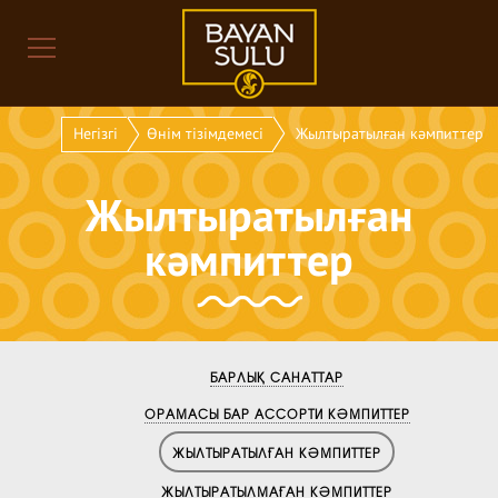
Негізгі
Өнім тізімдемесі
Жылтыратылған кәмпиттер
Жылтыратылған
кәмпиттер
БАРЛЫҚ САНАТТАР
ОРАМАСЫ БАР АССОРТИ КӘМПИТТЕР
ЖЫЛТЫРАТЫЛҒАН КӘМПИТТЕР
ЖЫЛТЫРАТЫЛМАҒАН КӘМПИТТЕР