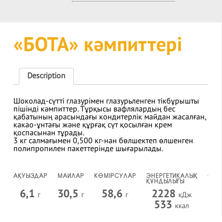
«БОТА» кәмпиттері
Description
Шоколад-сүтті глазурімен глазурьленген тікбұрышты
пішінді кәмпиттер. Тұрқысы вафлялардың бес
қабатының арасындағы кондитерлік майдан жасалған,
какао-ұнтағы және құрғақ сүт қосылған крем
қоспасынан тұрады.
3 кг салмағымен 0,500 кг-нан бөлшектеп өлшенген
полипропилен пакеттерінде шығарылады.
АҚУЫЗДАР
МАЙЛАР
КӨМІРСУЛАР
ЭНЕРГЕТИКАЛЫҚ
САҚ
ҚҰНДЫЛЫҒЫ
МЕР
6,1
30,5
58,6
2228
6
г
г
г
кДж
533
ккал