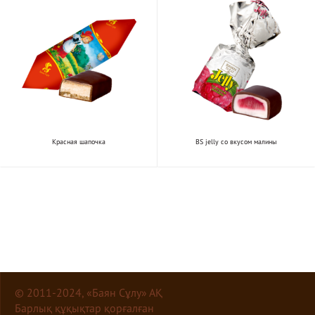
Красная шапочка
BS jelly со вкусом малины
© 2011-2024, «Баян Сұлу» АҚ
Барлық құқықтар қорғалған