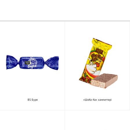
BS Буря
«ШоКо-Ко» кәмпиттері