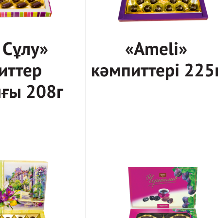
 Сұлу»
«Ameli»
иттер
кәмпиттері 225
ғы 208г