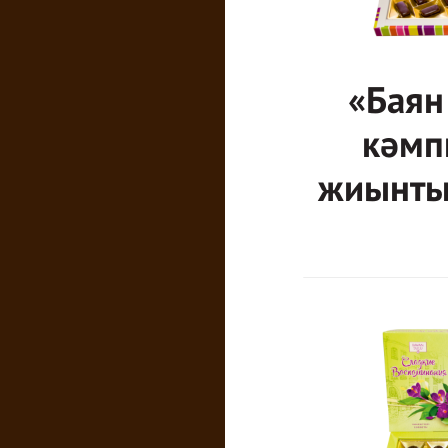
«Баян
кәмп
жиынты