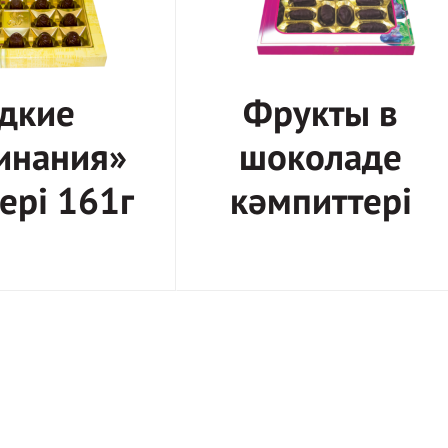
дкие
Фрукты в
инания»
шоколаде
ері 161г
кәмпиттері