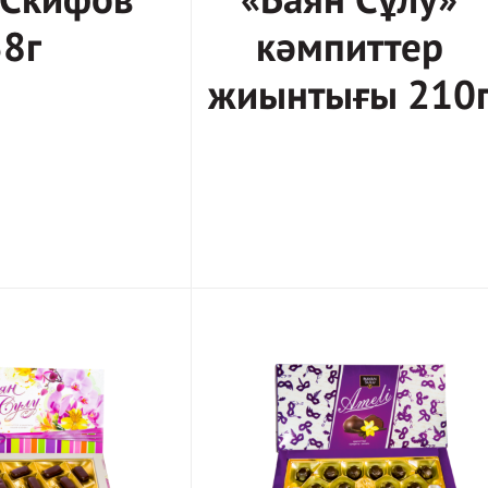
 Скифов
«Баян Сұлу»
8г
кәмпиттер
жиынтығы 210