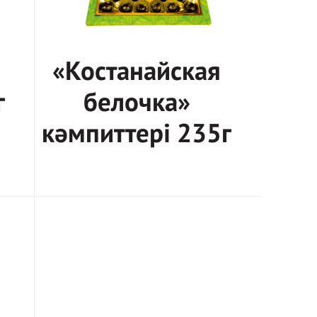
«Костанайская
г
белочка»
кәмпиттері 235г