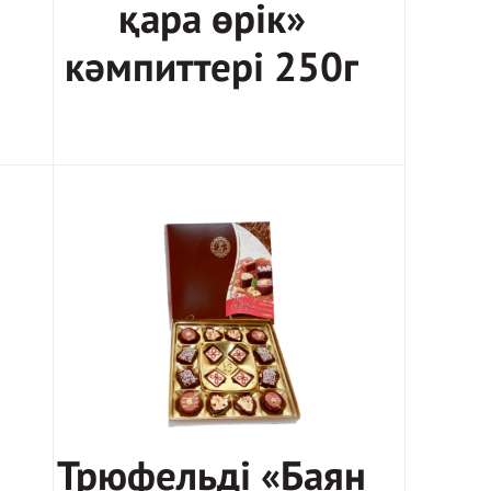
қара өрік»
кәмпиттері 250г
Трюфельді «Баян