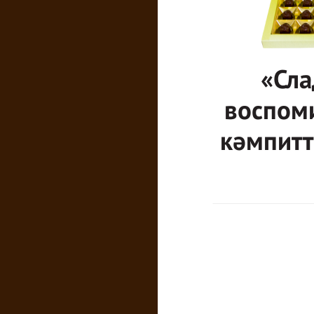
«Сла
воспом
кәмпитт