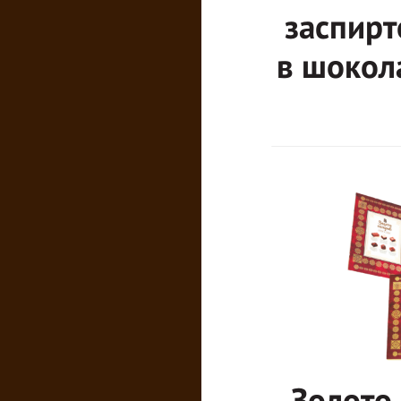
заспирт
в шокол