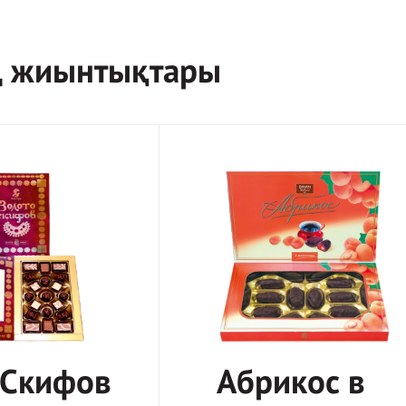
 жиынтықтары
 Скифов
Абрикос в