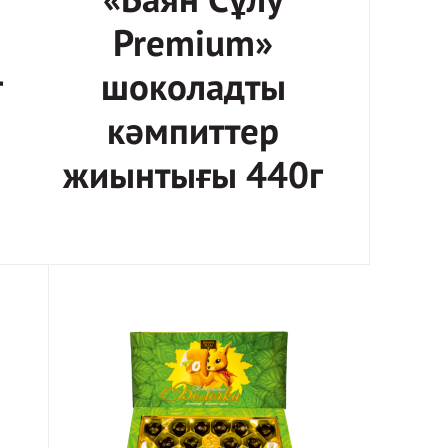
«Баян Сұлу
Premium»
г
шоколадты
кәмпиттер
жиынтығы 440г