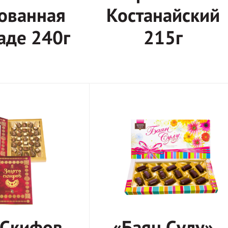
ованная
Костанайский
аде 240г
215г