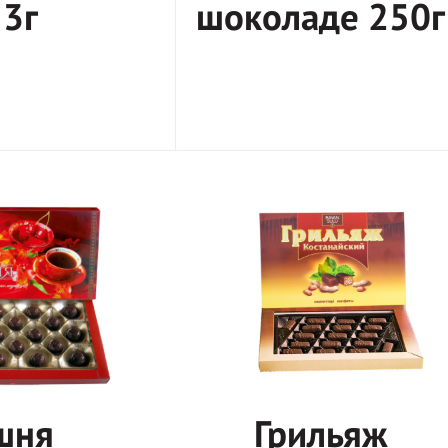
3г
шоколаде 250г
шня
Грильяж