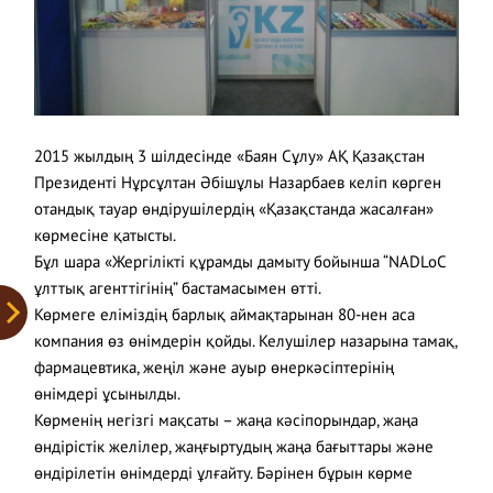
2015 жылдың 3 шілдесінде «Баян Сұлу» АҚ Қазақстан
Президенті Нұрсұлтан Әбішұлы Назарбаев келіп көрген
отандық тауар өндірушілердің «Қазақстанда жасалған»
көрмесіне қатысты.
Бұл шара «Жергілікті құрамды дамыту бойынша “NADLoC
ұлттық агенттігінің” бастамасымен өтті.
Көрмеге еліміздің барлық аймақтарынан 80-нен аса
компания өз өнімдерін қойды. Келушілер назарына тамақ,
фармацевтика, жеңіл және ауыр өнеркәсіптерінің
өнімдері ұсынылды.
Көрменің негізгі мақсаты – жаңа кәсіпорындар, жаңа
өндірістік желілер, жаңғыртудың жаңа бағыттары және
өндірілетін өнімдерді ұлғайту. Бәрінен бұрын көрме