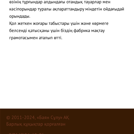
өзінің тұрғындар алдындағы отандық тауарлар мен
кәсіпорындар туралы ақпараттандыру міндетін ойдағыдай
орындады.
Қол жеткен жоғары табыстары үшін және көрмеге
белсенді қатысқаны үшін біздің фабрика мақтау
грамотасымен аталып өтті.
© 2011-2024, «Баян Сұлу» АҚ
Барлық құқықтар қорғалған