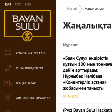
Каз
Рус
Eng
Негізгі
Жаңалықтар
Жаңа өнімдер
Жаңалықта
Печенье өнімі
Шоколад өнімі
Мұрағат
Кәмпиттер өнімі
КОМПАНИЯ ТУРАЛЫ
«Баян Сұлу» өндірістік
Карамель өнімі
қуатын 100 мың тоннаға
ӨНІМ ТІЗІМДЕМЕСІ
Ирис өнімі
дейін арттырады:
Нұрлыбек Нәлібаев
Драже өнімі
«Кондитерлік астана»
ЖАҢАЛЫҚТАР
жобасымен танысты
Жиынтық өнімдері
02.06.2026
ДИСТРИБЬЮТОРЛАР KZ
Вафли өнімі
(Рус) Bayan Sulu Hackat