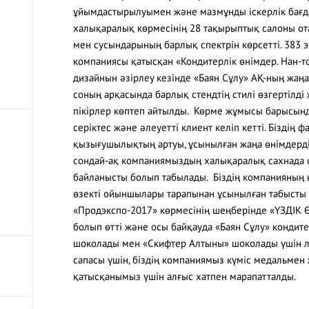
ұйымдастырылуымен және мазмұнды іскерлік бағд
халықаралық көрмесінің 28 тақырыптық салоны ота
мен сусындарының барлық спектрін көрсетті. 383 э
компаниясы қатысқан «Кондитерлік өнімдер. Нан-т
дизайнын әзірлеу кезінде «Баян Сұлу» АҚ-ның жаң
соның арқасында барлық стендтің стилі өзгертілд
пікірлер көптеп айтылды. Көрме жұмысы барысында
серіктес және әлеуетті клиент келіп кетті. Біздің
қызығушылықтың артуы, ұсынылған жаңа өнімдерді
сондай-ақ компаниямыздың халықаралық сахнада о
байланысты болып табылады. Біздің компанияның 
өзекті ойыншылары тарапынан ұсынылған табысты б
«Продэкспо-2017» көрмесінің шеңберінде «ҮЗДІК 
болып өтті және осы байқауда «Баян Сұлу» кондите
шоколады мен «Скифтер Алтыны» шоколады үшін л
сапасы үшін, біздің компаниямыз күміс медальмен
қатысқанымыз үшін алғыс хатпен марапатталды.