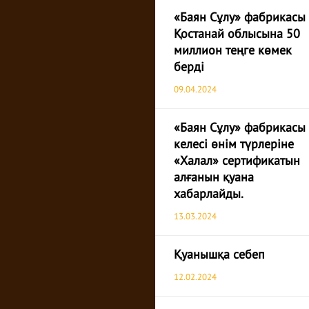
«Баян Сұлу» фабрикасы
Қостанай облысына 50
миллион теңге көмек
берді
09.04.2024
«Баян Cұлу» фабрикасы
келесі өнім түрлеріне
«Халал» сертификатын
алғанын қуана
хабарлайды.
13.03.2024
Қуанышқа себеп
12.02.2024