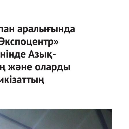
пан аралығында
Экспоцентр»
нінде Азық-
ың және оларды
икізаттың