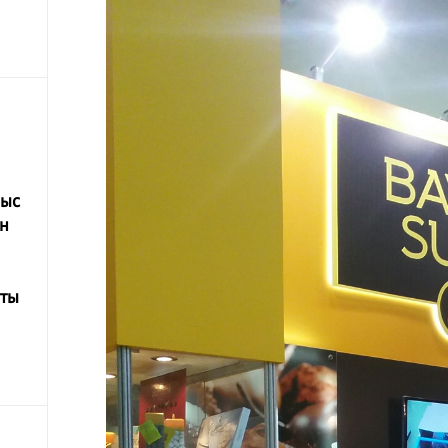
мыс
н
тты