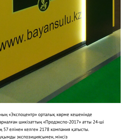
ының «Экспоцентр» орталық көрме кешенінде
 арналған шикізаттың «Продэкспо-2017» атты 24-ші
ң 57 елінен келген 2178 компания қатысты.
уқымды экспозициясымен, мінсіз