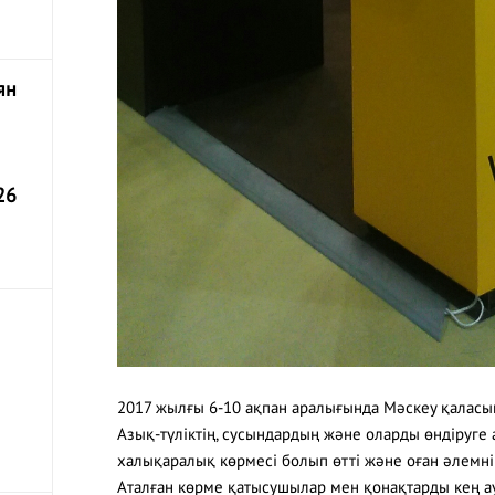
ян
26
2017 жылғы 6-10 ақпан аралығында Мәскеу қалас
Азық-түліктің, сусындардың және оларды өндіруге
халықаралық көрмесі болып өтті және оған әлемні
Аталған көрме қатысушылар мен қонақтарды кең а