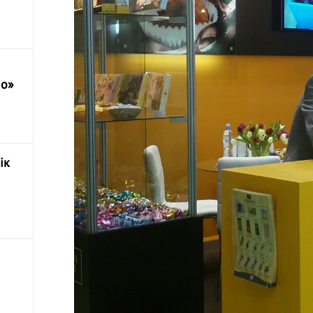
по»
ік