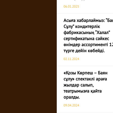
06.01.2025
Асыға хабарлаймыз: “Ба
Сұлу” кондитерлік
фабрикасының “Халал”
сертификатына сәйкес
өнімдер ассортименті 1
түрге дейін көбейді.
02.11.2024
«Қозы Көрпеш – Баян
сұлу» спектаклі араға
жылдар салып,
театрымызға қайта
оралды.
09.04.2024