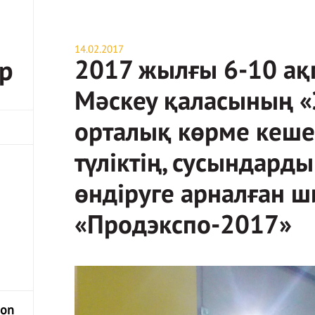
14.02.2017
2017 жылғы 6-10 ақ
р
Мәскеу қаласының «
орталық көрме кеше
түліктің, сусындард
өндіруге арналған ш
«Продэкспо-2017»
hon