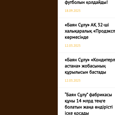
футболын қолдайды!
18.09.2025
«Баян Сұлу» АҚ 32-ші
халықаралық «Продэкс
көрмесінде
12.03.2025
«Баян Сұлу» «Кондитерл
астана» жобасының
құрылысын бастады
12.03.2025
“Баян Сұлу” фабрикасы
құны 14 млрд теңге
болатын жаңа өндірісті
іске қосады