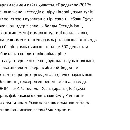
арламасымен қайта қуантты. «Продэкспо-2017»
ндық және шетелдік өндірушілердің азық-түлігі
кспоненттен құралған ең ірі салон – «Баян Сұлу»
оқаш өнімдері» салоны болды. Стендіміздің
а логотипі мен фирмалық түстері қолданылды,
і және көрмеге келген адамдар тарапынан жағымды
 біздің компанияның стендіне 500-ден астам
 фабриканың кондитерлік өнімдеріне
ң алуан түріне және кең ауқымды сұрыпталымға,
рнаған бекем іскерлік абырой-беделіне
қызметкерлері көрмеден азық-түлік нарығының
изнестің тексерілген рецепттерін ала келді.
ӨНІМ – 2017» беделді Халықаралық Байқауы
рлік фабрикасы өзінің «Баян Сұлу Premium»
ауреат атанды. Ұсынылған шоколадтың жоғары
 және дипломмен, сондай-ақ көрмеге