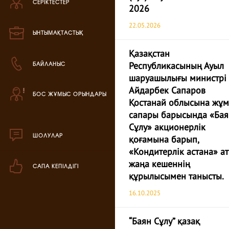
СЕРІКТЕСТЕР
Зефир өнімі
2026
22.05.2026
Мармелад өнімі
ЫНТЫМАҚТАСТЫҚ
Қазақстан
Кондитерская паста
БАЙЛАНЫС
Республикасының Ауыл
шаруашылығы министрі
аталог продукции
Айдарбек Сапаров
БОС ЖҰМЫС ОРЫНДАРЫ
ля РК
Қостанай облысына жұ
аталог продукции
сапары барысында «Бая
для РФ
Сұлу» акционерлік
ШОЛУЛАР
қоғамына барып,
овогодний каталог
«Кондитерлік астана» а
жаңа кешеннің
САПА КЕПІЛДІГІ
құрылысымен танысты.
16.10.2025
“Баян Сұлу” қазақ