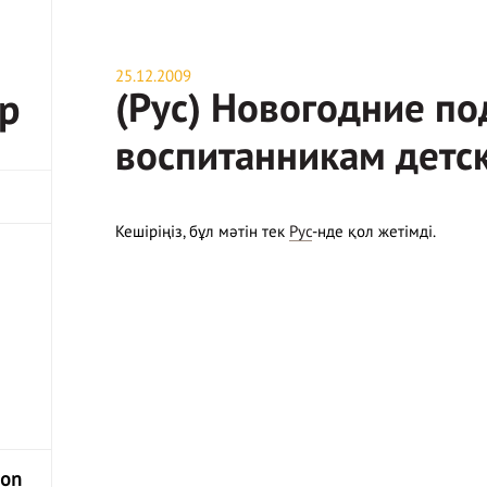
25.12.2009
(Рус) Новогодние по
р
воспитанникам детс
Кешіріңіз, бұл мәтін тек
Рус
-нде қол жетімді.
hon