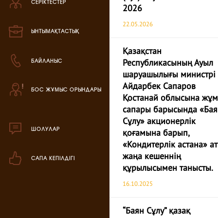
СЕРІКТЕСТЕР
Зефир өнімі
2026
22.05.2026
Мармелад өнімі
ЫНТЫМАҚТАСТЫҚ
Қазақстан
Кондитерская паста
БАЙЛАНЫС
Республикасының Ауыл
шаруашылығы министрі
аталог продукции
Айдарбек Сапаров
БОС ЖҰМЫС ОРЫНДАРЫ
ля РК
Қостанай облысына жұ
аталог продукции
сапары барысында «Бая
для РФ
Сұлу» акционерлік
ШОЛУЛАР
қоғамына барып,
овогодний каталог
«Кондитерлік астана» а
жаңа кешеннің
САПА КЕПІЛДІГІ
құрылысымен танысты.
16.10.2025
“Баян Сұлу” қазақ