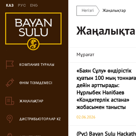
Каз
Рус
Eng
Негізгі
Жаңалықтар
Жаңа өнімдер
Жаңалықта
Печенье өнімі
Шоколад өнімі
Мұрағат
Кәмпиттер өнімі
КОМПАНИЯ ТУРАЛЫ
«Баян Сұлу» өндірістік
Карамель өнімі
қуатын 100 мың тоннаға
ӨНІМ ТІЗІМДЕМЕСІ
Ирис өнімі
дейін арттырады:
Нұрлыбек Нәлібаев
Драже өнімі
«Кондитерлік астана»
ЖАҢАЛЫҚТАР
жобасымен танысты
Жиынтық өнімдері
02.06.2026
ДИСТРИБЬЮТОРЛАР KZ
Вафли өнімі
(Рус) Bayan Sulu Hackat