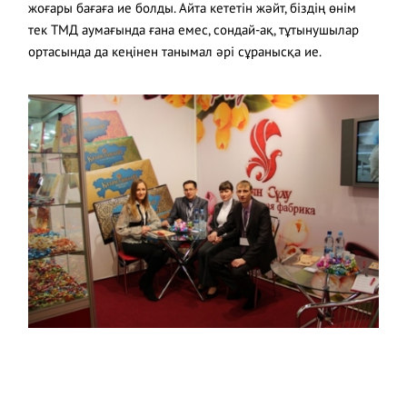
жоғары бағаға ие болды. Айта кететін жәйт, біздің өнім
тек ТМД аумағында ғана емес, сондай-ақ, тұтынушылар
ортасында да кеңінен танымал әрі сұранысқа ие.