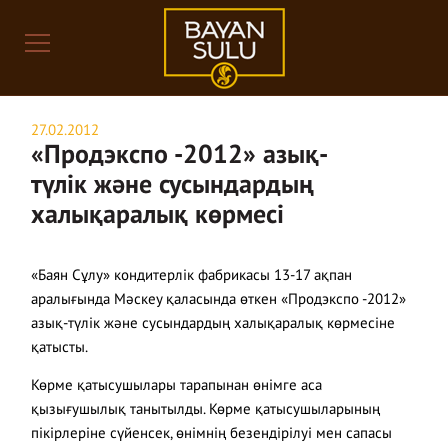
27.02.2012
«Продэкспо -2012» азық-
түлік және сусындардың
халықаралық көрмесі
«Баян Сұлу» кондитерлік фабрикасы 13-17 ақпан
аралығында Мәскеу қаласында өткен «Продэкспо -2012»
азық-түлік және сусындардың халықаралық көрмесіне
қатысты.
Көрме қатысушылары тарапынан өнімге аса
қызығушылық танытылды. Көрме қатысушыларының
пікірлеріне сүйенсек, өнімнің безендірілуі мен сапасы