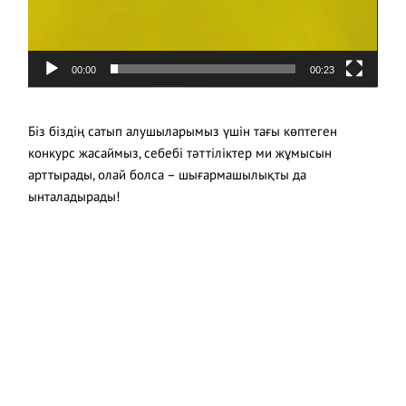
00:00
00:23
Біз біздің сатып алушыларымыз үшін тағы көптеген
конкурс жасаймыз, себебі тәттіліктер ми жұмысын
арттырады, олай болса – шығармашылықты да
ынталадырады!