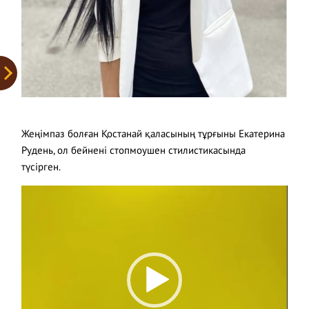
Жеңімпаз болған Қостанай қаласының тұрғыны Екатерина
Рудень, ол бейнені стопмоушен стилистикасында
түсірген.
Video
Player