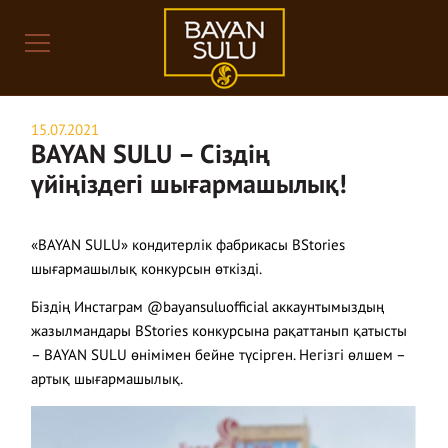
15.07.2021
BAYAN SULU – Сіздің
үйіңіздегі шығармашылық!
«BAYAN SULU» кондитерлік фабрикасы BStories
шығармашылық конкурсын өткізді.
Біздің Инстаграм @bayansuluofficial аккаунтымыздың
жазылмандары BStories конкурсына рақаттанып қатысты
– BAYAN SULU өнімімен бейне түсірген. Негізгі өлшем –
артық шығармашылық.